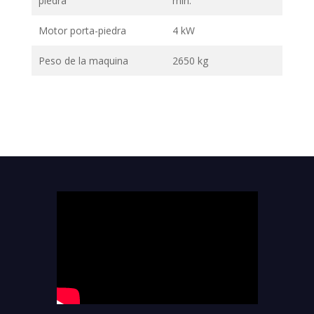
piedra
min.
Motor porta-piedra
4 kW
Peso de la maquina
2650 kg