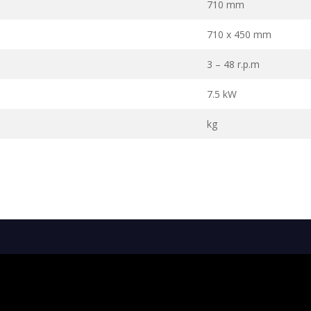
710 mm
710 x 450 mm
3 – 48 r.p.m
7.5 kW
kg