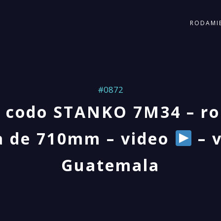
RODAMI
#0872
e codo STANKO 7M34 – r
a de 710mm – video
– 
Guatemala