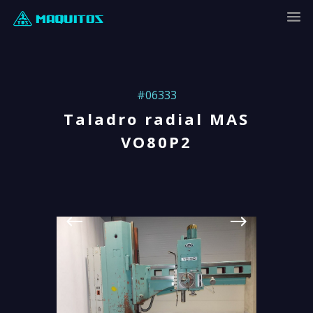
#06333
Taladro radial MAS
VO80P2