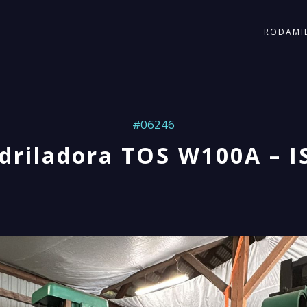
RODAMI
#06246
driladora TOS W100A – I