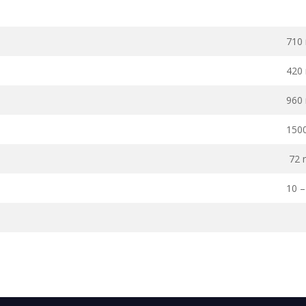
710
420
960
150
72
10 