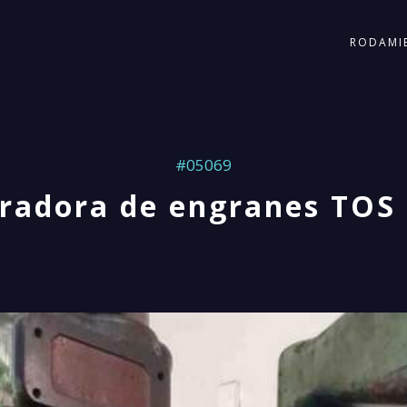
RODAMI
#05069
radora de engranes TOS