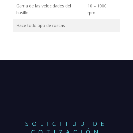
Gama de las velocidades del
10 – 1000
husillo
rpm
Hace todo tipo de roscas
SOLICITUD DE
COTIZACIÓN